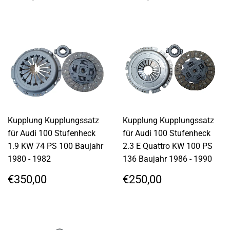
PREIS
PREIS
Kupplung Kupplungssatz
Kupplung Kupplungssatz
für Audi 100 Stufenheck
für Audi 100 Stufenheck
1.9 KW 74 PS 100 Baujahr
2.3 E Quattro KW 100 PS
1980 - 1982
136 Baujahr 1986 - 1990
NORMALER
€350,00
NORMALER
€250,00
€350,00
€250,00
PREIS
PREIS