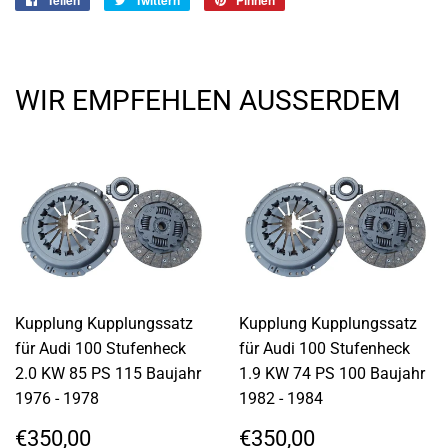
Facebook
Twitter
Pinterest
teilen
twittern
pinnen
WIR EMPFEHLEN AUSSERDEM
Kupplung Kupplungssatz
Kupplung Kupplungssatz
für Audi 100 Stufenheck
für Audi 100 Stufenheck
2.0 KW 85 PS 115 Baujahr
1.9 KW 74 PS 100 Baujahr
1976 - 1978
1982 - 1984
NORMALER
€350,00
NORMALER
€350,00
€350,00
€350,00