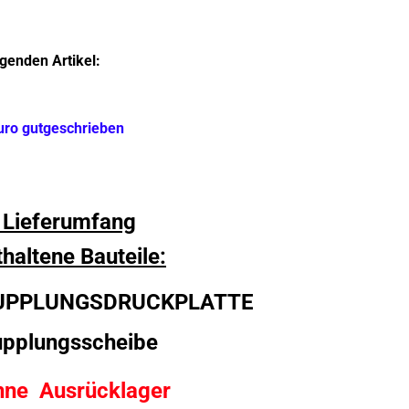
genden Artikel:
Euro gutgeschrieben
 Lieferumfang
thaltene Bauteile:
UPPLUNGSDRUCKPLATTE
pplungsscheibe
hne
Ausrücklager