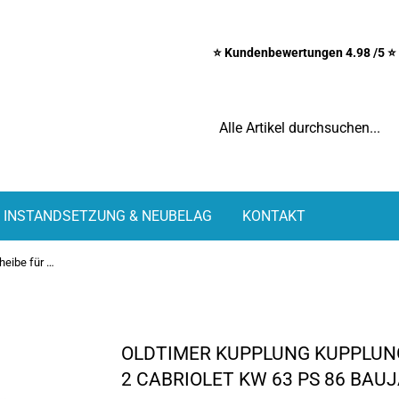
⭐ Kundenbewertungen 4.98 /5 ⭐ 
INSTANDSETZUNG & NEUBELAG
KONTAKT
Oldtimer Kupplung Kupplungsscheibe für BMW 1600-2 Cabriolet KW 63 PS 86 Baujahr 1967 - 1971
OLDTIMER KUPPLUNG KUPPLUN
2 CABRIOLET KW 63 PS 86 BAUJ