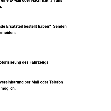
h eine
E-Mail oder Nachricht
an uns
n.
ende Ersatzteil bestellt haben?
Senden
ermeiden:
otorisierung des Fahrzeugs
vereinbarung per Mail oder Telefon
 möglich.